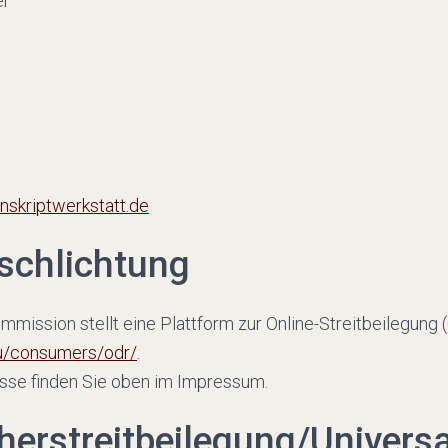
er
nskriptwerkstatt.de
tschlichtung
mission stellt eine Plattform zur Online-Streitbeilegung (
eu/consumers/odr/
.
sse finden Sie oben im Impressum.
er­streit­beilegung/Universa