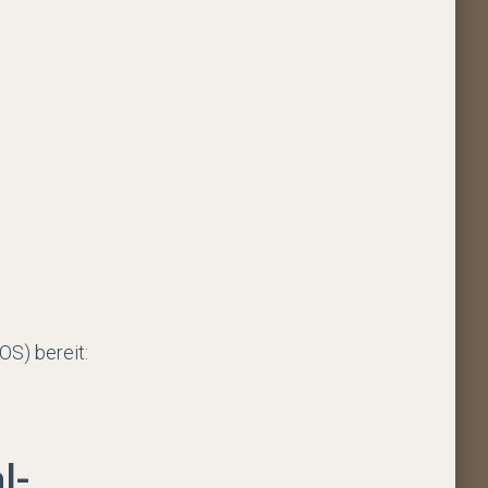
OS) bereit:
l­