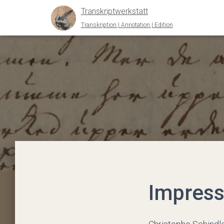
Transkriptwerkstatt
Transkription | Annotation | Edition
Impres