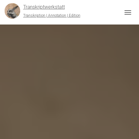
Transkriptwerkstatt
Transkription | Annotation | Edition
NAVIG